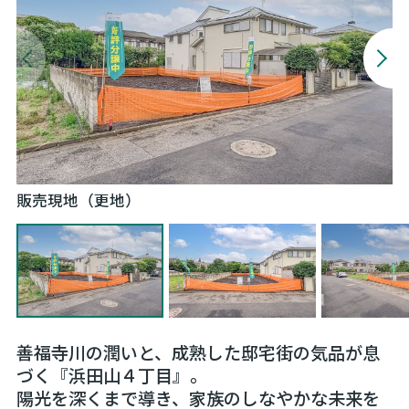
お問い合わせ
販売現地（更地）
販
善福寺川の潤いと、成熟した邸宅街の気品が息
づく『浜田山４丁目』。
陽光を深くまで導き、家族のしなやかな未来を