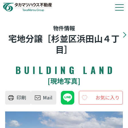
タカマツハウス物件
物件情報
宅地分譲［杉並区浜田山４丁
会社情報
目］
その他の仲介物件はこちら
BUILDING LAND
タカマツハウス分譲物件のご案内や各種お手続き
[現地写真]
は、タカマツハウス不動産株式会社が窓口として
対応いたします。
印刷
Mail
お気に入り