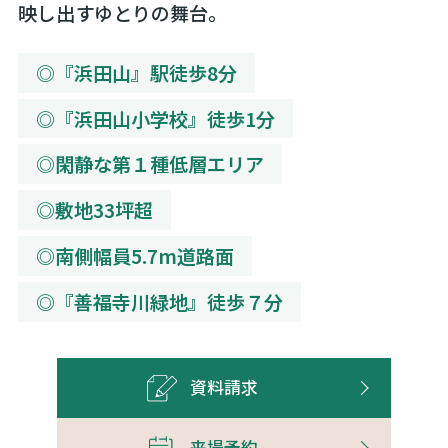
映し出すゆとりの舞台。
◎『浜田山』駅徒歩8分
◎『浜田山小学校』徒歩1分
◎閑静な第１種低層エリア
◎敷地33坪超
◎南側幅員5.7m道路面
◎『善福寺川緑地』徒歩７分
資料請求
来場予約