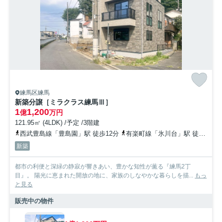
お問い合わせ
練馬区練馬
新築分譲［ミラクラス練馬Ⅲ］
1
1,200
億
万円
121.95㎡ (4LDK) /予定 /3階建
西武豊島線「豊島園」駅 徒歩12分
有楽町線「氷川台」駅 徒歩12分
新築
都市の利便と深緑の静寂が響きあい、豊かな知性が薫る『練馬2丁
目』。 陽光に恵まれた開放の地に、家族のしなやかな暮らしを描...
もっ
と見る
販売中の物件