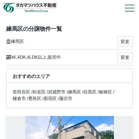
1
件
1
戸
タカマツハウス物件
練馬区の分譲物件一覧
練馬区
変更
会社情報
4K,4DK,4LDK以上,販売中
変更
その他の仲介物件はこちら
おすすめのエリア
タカマツハウス分譲物件のご案内や各種お手続き
は、タカマツハウス不動産株式会社が窓口として
世田谷区
/
杉並区
/
武蔵野市
/
練馬区
/
目黒区
/
板橋区
/
対応いたします。
鎌倉市
/
豊島区
/
新宿区
/
藤沢市