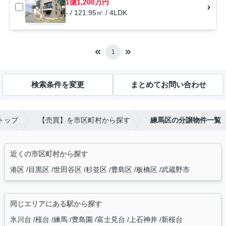
1億1,200万円
- / 121.95㎡ / 4LDK
1
検索条件を変更
まとめてお問い合わせ
トップ
【売買】を市区町村から探す
練馬区の分譲物件一覧
近くの市区町村から探す
港区
目黒区
世田谷区
杉並区
豊島区
板橋区
武蔵野市
同じエリアにある駅から探す
氷川台
桜台
練馬
豊島園
富士見台
上石神井
新桜台