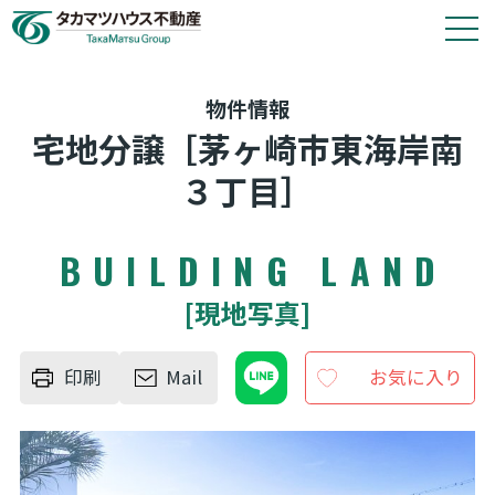
タカマツハウス物件
物件情報
宅地分譲［茅ヶ崎市東海岸南
会社情報
３丁目］
その他の仲介物件はこちら
BUILDING LAND
タカマツハウス分譲物件のご案内や各種お手続き
[現地写真]
は、タカマツハウス不動産株式会社が窓口として
対応いたします。
印刷
Mail
お気に入り