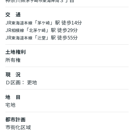
茅ヶ崎市
東海岸南
交 通
JR
「
」駅 徒歩14分
東海道本線
茅ケ崎
JR
「
」駅 徒歩29分
相模線
北茅ケ崎
JR
「
」駅 徒歩55分
東海道本線
辻堂
土地権利
所有権
現 況
Ｄ区画： 更地
地 目
宅地
都市計画
市街化区域