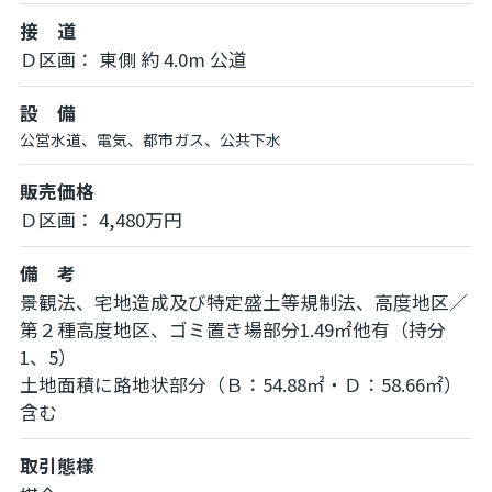
接 道
Ｄ区画： 東側 約 4.0m 公道
設 備
公営水道、電気、都市ガス、公共下水
販売価格
Ｄ区画： 4,480万円
備 考
景観法、宅地造成及び特定盛土等規制法、高度地区／
第２種高度地区、ゴミ置き場部分1.49㎡他有（持分
1、5）
土地面積に路地状部分（Ｂ：54.88㎡・Ｄ：58.66㎡）
含む
取引態様