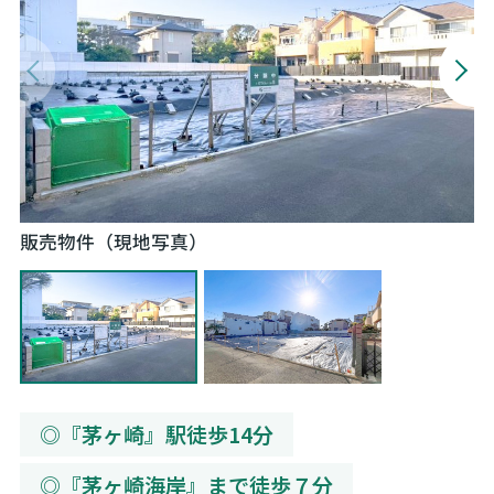
お問い合わせ
販売物件（現地写真）
販
◎『茅ヶ崎』駅徒歩14分
◎『茅ヶ崎海岸』まで徒歩７分