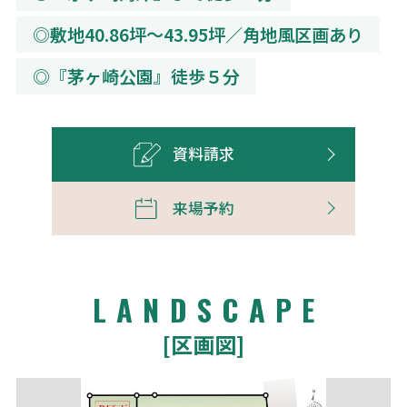
◎敷地40.86坪～43.95坪／角地風区画あり
◎『茅ヶ崎公園』徒歩５分
資料請求
来場予約
LANDSCAPE
[区画図]