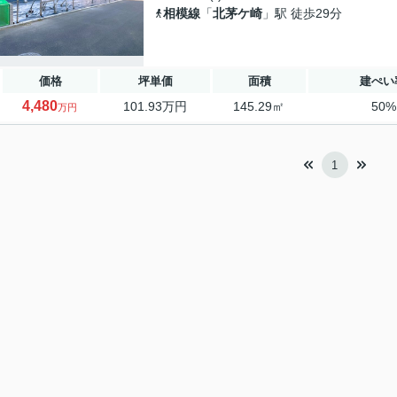
相模線
「
北茅ケ崎
」駅 徒歩29分
価格
坪単価
面積
建ぺい
4,480
101.93万円
145.29㎡
50%
万円
1