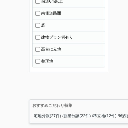
前道6m以上
南側道路面
庭
建物プラン例有り
高台に立地
整形地
おすすめこだわり特集
宅地分譲(27件)
新築分譲(22件)
稀立地(12件)
城西(