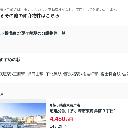
種お手続きは、タカマツハウス不動産株式会社が窓口として対応いたします。
報
その他の仲介物件はこちら
相模線 北茅ケ崎駅の分譲物件一覧
覧
すすめの駅
蔵境駅
/
三鷹駅
/
浜田山駅
/
下北沢駅
/
西永福駅
/
椎名町駅
/
富士見台駅
/
吉
とは
リア
稀立地
戸
茅ヶ崎市
東海岸南
宅地分譲［茅ヶ崎市東海岸南３丁目］
4,480
万円
145.29㎡ (-)