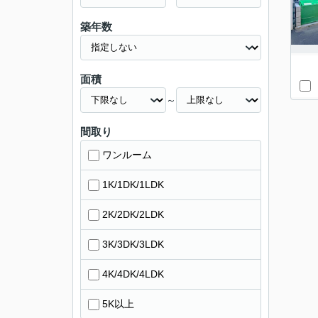
築年数
面積
～
間取り
ワンルーム
1K/1DK/1LDK
2K/2DK/2LDK
3K/3DK/3LDK
4K/4DK/4LDK
5K以上