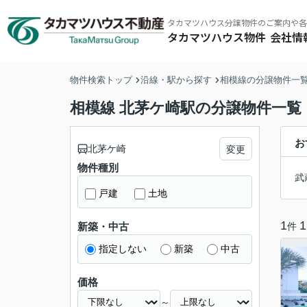
タカマツハウス分譲物件のご案内や各
タカマツハウス物件
会社情
物件検索トップ
沿線・駅から探す
相模線の分譲物件一
タカマツハウス物件
その他の仲介物件はこちら
相模線 北茅ケ崎駅の分譲物件一覧
お
北茅ケ崎
変更
物件種別
武
戸建
土地
タカマツハウス物件
東京南西エリア
ミラクラス
東京北東エ
1
1
件
新築・中古
指定しない
新築
中古
価格
～