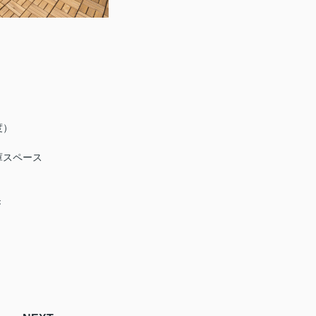
度）
庫スペース
き