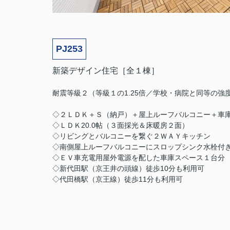
PJ253
新築デザイン住宅［全１棟］
耐震等級２（等級１の1.25倍／学校・病院と同等の強
◇２ＬＤＫ＋Ｓ（納戸）＋屋上ルーフバルコニー＋車
◇ＬＤＫ20.0帖（３面採光＆床暖房２面）
◇リビングとバルコニーを繋ぐ２ＷＡＹキッチン
◇南側屋上ルーフバルコニーにスロップシンク水栓付
◇ＥＶ車充電用屋外電源を配した車庫スペース１台分
◇新代田駅（京王井の頭線）徒歩10分も利用可
◇代田橋駅（京王線）徒歩11分も利用可