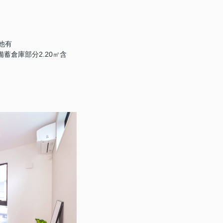
㎡他有
・備蓄倉庫部分2.20㎡含