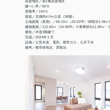
高度地区／第1種高度地区
建ぺい率／60％
容積率／150％
接道／北側約4.0ｍ公道（SB後）
土地面積（実測）／66.19㎡（20.02坪）SB部分1.08
建物面積／112.60㎡（34.06坪）※車庫部分11.80㎡
構造／木造3階建て
完成／2024年２月
設備／公営水道、電気、都市ガス、公共下水
備考／都市緑地法、景観法