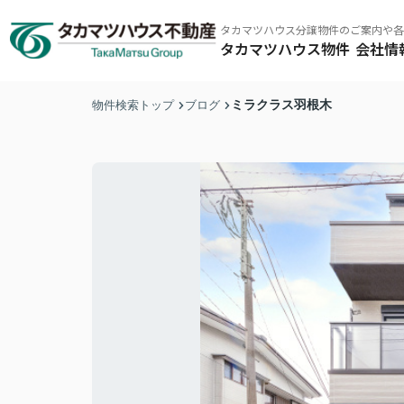
タカマツハウス分譲物件のご案内や各
タカマツハウス物件
会社情
ミラクラス羽根木
物件検索トップ
ブログ
タカマツハウス物件
その他の仲介物件はこちら
タカマツハウス物件
東京南西エリア
ミラクラス
東京北東エ