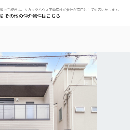
種お手続きは、タカマツハウス不動産株式会社が窓口として対応いたします。
報
その他の仲介物件はこちら
とは
リア
稀立地