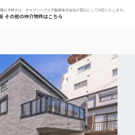
種お手続きは、タカマツハウス不動産株式会社が窓口として対応いたします。
報
その他の仲介物件はこちら
とは
リア
稀立地