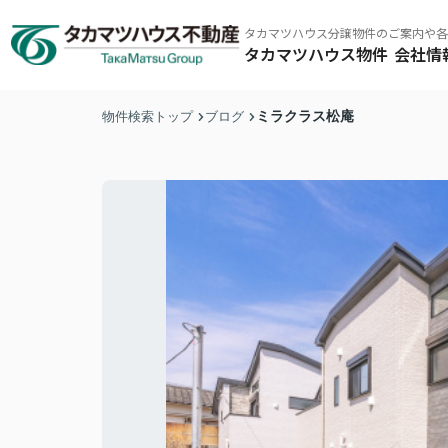
タカマツハウス分譲物件のご案内や各
タカマツハウス物件
会社情
ミラクラス松庵
物件検索トップ
ブログ
タカマツハウス物件
その他の仲介物件はこちら
タカマツハウス物件
東京南西エリア
ミラクラス
東京北東エ