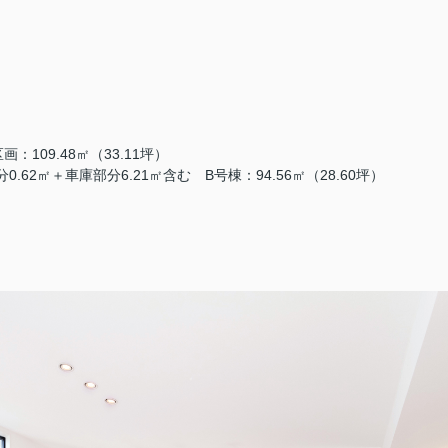
：109.48㎡（33.11坪）
0.62㎡＋車庫部分6.21㎡含む B号棟：94.56㎡（28.60坪）