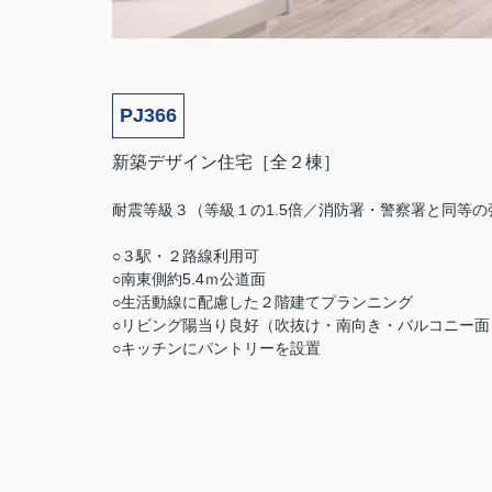
PJ366
新築デザイン住宅［全２棟］
耐震等級３（等級１の1.5倍／消防署・警察署と同等の
○３駅・２路線利用可
○南東側約5.4ｍ公道面
○生活動線に配慮した２階建てプランニング
○リビング陽当り良好（吹抜け・南向き・バルコニー面
○キッチンにパントリーを設置