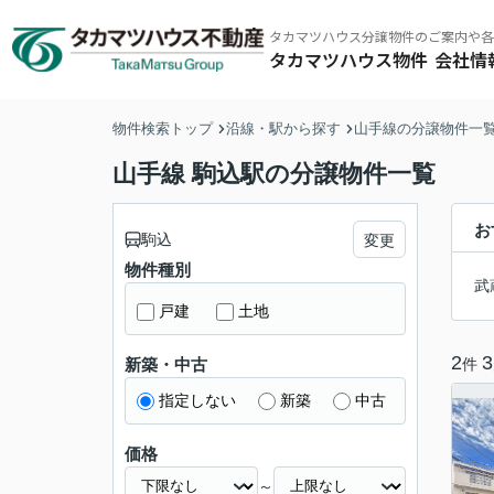
タカマツハウス分譲物件のご案内や各
タカマツハウス物件
会社情
物件検索トップ
沿線・駅から探す
山手線の分譲物件一
タカマツハウス物件
その他の仲介物件はこちら
山手線 駒込駅の分譲物件一覧
お
駒込
変更
物件種別
武
戸建
土地
タカマツハウス物件
東京南西エリア
ミラクラス
東京北東エ
2
3
件
新築・中古
指定しない
新築
中古
価格
～