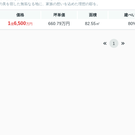
の美を宿した無垢なる地に、家族の想いを込めた理想の邸を。
価格
坪単価
面積
建ぺ
1
6,500
660.79万円
82.55㎡
80
億
万円
1