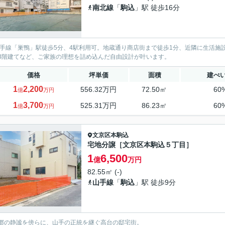
南北線
「
駒込
」駅 徒歩16分
山手線「巣鴨」駅徒歩5分、4駅利用可。地蔵通り商店街まで徒歩1分、近隣に生活
3階建てなど、ご家族の理想を詰め込んだ自由設計が叶います。
価格
坪単価
面積
建ぺ
1
2,200
556.32万円
72.50㎡
60
億
万円
1
3,700
525.31万円
86.23㎡
60
億
万円
文京区
本駒込
宅地分譲［文京区本駒込５丁目］
1
6,500
億
万円
82.55㎡ (-)
山手線
「
駒込
」駅 徒歩9分
郷の静謐を傍らに、山手の正統を継ぐ高台の邸宅街。