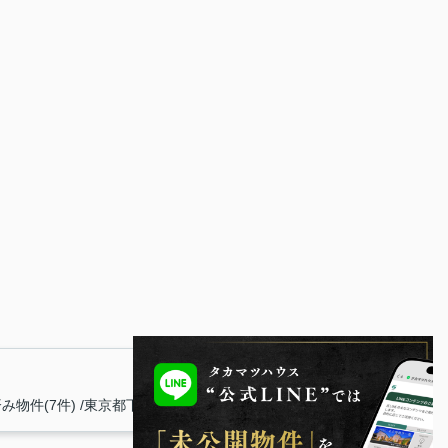
み物件(7件)
東京都下(7件)