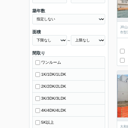
築年数
JR
面積
市型
～
間取り
ワンルーム
1K/1DK/1LDK
2K/2DK/2LDK
3K/3DK/3LDK
4K/4DK/4LDK
5K以上
大和