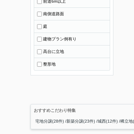
前道6m以上
南側道路面
庭
建物プラン例有り
高台に立地
整形地
おすすめこだわり特集
宅地分譲(28件)
新築分譲(23件)
城西(12件)
稀立地(