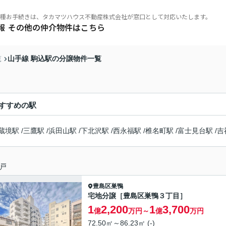
種お手続きは、タカマツハウス不動産株式会社が窓口として対応いたします。
報
その他の仲介物件はこちら
山手線 駒込駅の分譲物件一覧
覧
すすめの駅
蔵境駅
/
三鷹駅
/
浜田山駅
/
下北沢駅
/
西永福駅
/
椎名町駅
/
富士見台駅
/
吉
とは
リア
稀立地
戸
豊島区
巣鴨
宅地分譲［豊島区巣鴨３丁目］
1
2,200
1
3,700
億
万円～
億
万円
72.50㎡～86.23㎡ (-)