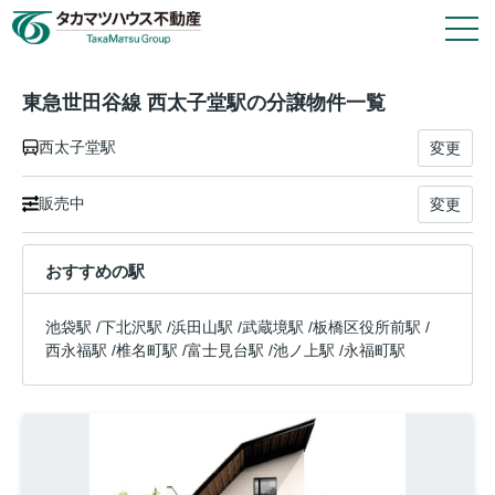
2
件
2
戸
タカマツハウス物件
東急世田谷線 西太子堂駅の分譲物件一覧
西太子堂駅
変更
会社情報
販売中
変更
その他の仲介物件はこちら
おすすめの駅
タカマツハウス分譲物件のご案内や各種お手続き
は、タカマツハウス不動産株式会社が窓口として
池袋駅
/
下北沢駅
/
浜田山駅
/
武蔵境駅
/
板橋区役所前駅
/
対応いたします。
西永福駅
/
椎名町駅
/
富士見台駅
/
池ノ上駅
/
永福町駅