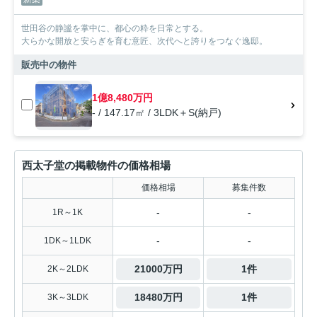
世田谷の静謐を掌中に、都心の粋を日常とする。
大らかな開放と安らぎを育む意匠、次代へと誇りをつなぐ逸邸。
販売中の物件
1億8,480万円
- / 147.17㎡ / 3LDK＋S(納戸)
西太子堂の掲載物件の価格相場
価格相場
募集件数
-
-
1R～1K
-
-
1DK～1LDK
21000万円
1件
2K～2LDK
18480万円
1件
3K～3LDK