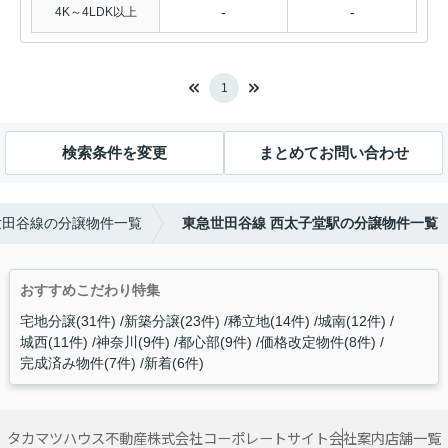
-
-
4K～4LDK以上
1
検索条件を変更
まとめてお問い合わせ
世田谷線の分譲物件一覧
東急世田谷線 西太子堂駅の分譲物件一覧
おすすめこだわり特集
宅地分譲(31件)
新築分譲(23件)
稀立地(14件)
城南(12件)
城西(11件)
神奈川(9件)
都心部(9件)
価格改定物件(8件)
完成済み物件(7件)
新着(6件)
タカマツハウス不動産株式会社コーポレートサイト
会社案内
店舗一覧