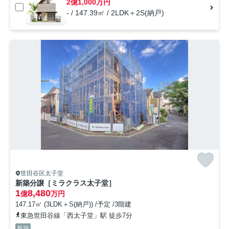
2億1,000万円
- / 147.39㎡ / 2LDK＋2S(納戸)
世田谷区太子堂
新築分譲［ミラクラス太子堂］
1
8,480
億
万円
147.17㎡ (3LDK＋S(納戸)) /予定 /3階建
東急世田谷線「西太子堂」駅 徒歩7分
新築