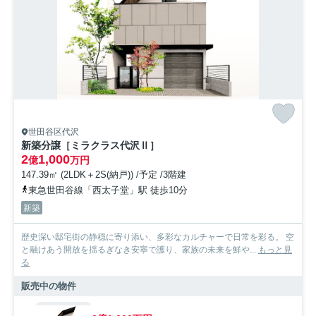
お問い合わせ
世田谷区代沢
新築分譲［ミラクラス代沢Ⅱ］
2
1,000
億
万円
147.39㎡ (2LDK＋2S(納戸)) /予定 /3階建
東急世田谷線「西太子堂」駅 徒歩10分
新築
歴史深い邸宅街の静穏に寄り添い、多彩なカルチャーで日常を彩る。 空
と融けあう開放を揺るぎなき安寧で護り、家族の未来を鮮や...
もっと見
る
販売中の物件