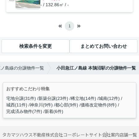
- / 132.86㎡ / -
1
検索条件を変更
まとめてお問い合わせ
江ノ島線の分譲物件一覧
小田急江ノ島線 本鵠沼駅の分譲物件一覧
おすすめこだわり特集
宅地分譲(31件)
新築分譲(23件)
稀立地(14件)
城南(12件)
城西(11件)
神奈川(9件)
都心部(9件)
価格改定物件(8件)
完成済み物件(7件)
新着(6件)
タカマツハウス不動産株式会社コーポレートサイト
会社案内
店舗一覧