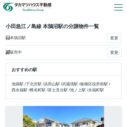
1
件
1
戸
タカマツハウス物件
小田急江ノ島線 本鵠沼駅の分譲物件一覧
本鵠沼駅
変更
会社情報
販売中
変更
その他の仲介物件はこちら
おすすめの駅
タカマツハウス分譲物件のご案内や各種お手続き
は、タカマツハウス不動産株式会社が窓口として
池袋駅
/
下北沢駅
/
浜田山駅
/
武蔵境駅
/
板橋区役所前駅
/
対応いたします。
西永福駅
/
椎名町駅
/
富士見台駅
/
池ノ上駅
/
永福町駅