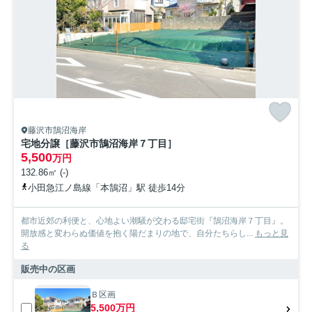
お問い合わせ
藤沢市鵠沼海岸
宅地分譲［藤沢市鵠沼海岸７丁目］
5,500
万円
132.86㎡ (-)
小田急江ノ島線「本鵠沼」駅 徒歩14分
都市近郊の利便と、心地よい潮騒が交わる邸宅街『鵠沼海岸７丁目』。
開放感と変わらぬ価値を抱く陽だまりの地で、自分たちらし...
もっと見
る
販売中の区画
Ｂ区画
5,500万円