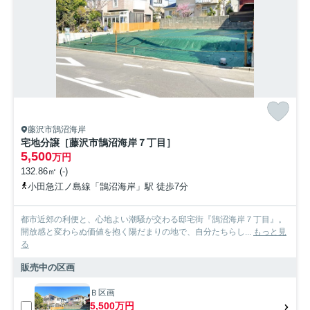
お問い合わせ
藤沢市鵠沼海岸
宅地分譲［藤沢市鵠沼海岸７丁目］
5,500
万円
132.86㎡ (-)
小田急江ノ島線「鵠沼海岸」駅 徒歩7分
都市近郊の利便と、心地よい潮騒が交わる邸宅街『鵠沼海岸７丁目』。
開放感と変わらぬ価値を抱く陽だまりの地で、自分たちらし...
もっと見
る
販売中の区画
Ｂ区画
5,500万円