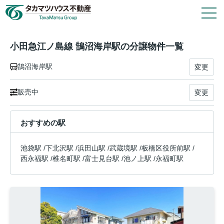
1
件
1
戸
タカマツハウス物件
小田急江ノ島線 鵠沼海岸駅の分譲物件一覧
鵠沼海岸駅
変更
会社情報
販売中
変更
その他の仲介物件はこちら
おすすめの駅
タカマツハウス分譲物件のご案内や各種お手続き
は、タカマツハウス不動産株式会社が窓口として
池袋駅
/
下北沢駅
/
浜田山駅
/
武蔵境駅
/
板橋区役所前駅
/
対応いたします。
西永福駅
/
椎名町駅
/
富士見台駅
/
池ノ上駅
/
永福町駅