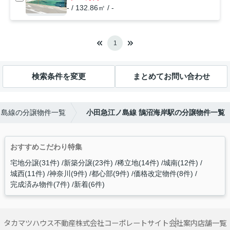
- / 132.86㎡ / -
1
検索条件を変更
まとめてお問い合わせ
ノ島線の分譲物件一覧
小田急江ノ島線 鵠沼海岸駅の分譲物件一覧
おすすめこだわり特集
宅地分譲(31件)
新築分譲(23件)
稀立地(14件)
城南(12件)
城西(11件)
神奈川(9件)
都心部(9件)
価格改定物件(8件)
完成済み物件(7件)
新着(6件)
タカマツハウス不動産株式会社コーポレートサイト
会社案内
店舗一覧