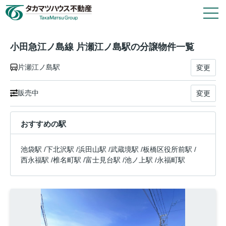
1
件
2
戸
タカマツハウス物件
小田急江ノ島線 片瀬江ノ島駅の分譲物件一覧
片瀬江ノ島駅
変更
会社情報
販売中
変更
その他の仲介物件はこちら
おすすめの駅
タカマツハウス分譲物件のご案内や各種お手続き
は、タカマツハウス不動産株式会社が窓口として
池袋駅
/
下北沢駅
/
浜田山駅
/
武蔵境駅
/
板橋区役所前駅
/
対応いたします。
西永福駅
/
椎名町駅
/
富士見台駅
/
池ノ上駅
/
永福町駅