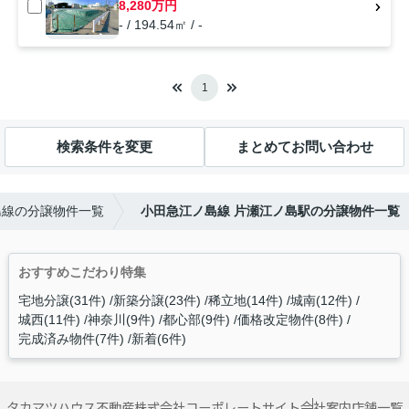
8,280万円
- / 194.54㎡ / -
1
検索条件を変更
まとめてお問い合わせ
島線の分譲物件一覧
小田急江ノ島線 片瀬江ノ島駅の分譲物件一覧
おすすめこだわり特集
宅地分譲(31件)
新築分譲(23件)
稀立地(14件)
城南(12件)
城西(11件)
神奈川(9件)
都心部(9件)
価格改定物件(8件)
完成済み物件(7件)
新着(6件)
タカマツハウス不動産株式会社コーポレートサイト
会社案内
店舗一覧