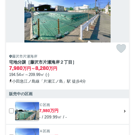
お問い合わせ
藤沢市片瀬海岸
宅地分譲［藤沢市片瀬海岸２丁目］
7,980
8,280
万円～
万円
194.54㎡～209.99㎡ (-)
小田急江ノ島線「片瀬江ノ島」駅 徒歩4分
販売中の区画
Ｃ区画
7,980万円
- / 209.99㎡ / -
Ａ区画