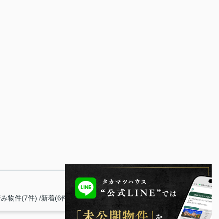
み物件(7件)
新着(6件)