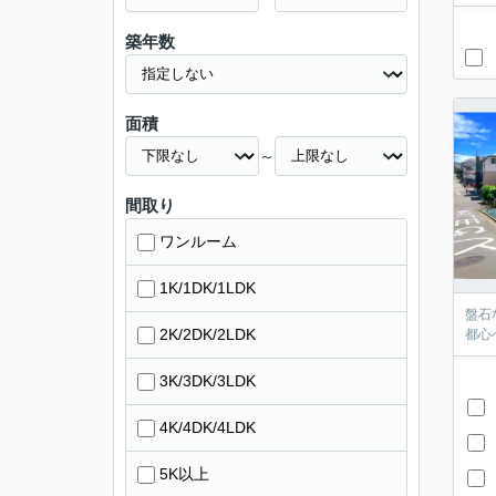
築年数
面積
～
間取り
ワンルーム
1K/1DK/1LDK
盤石
2K/2DK/2LDK
都心
3K/3DK/3LDK
4K/4DK/4LDK
5K以上