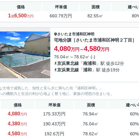
価格
坪単価
面積
建ぺ
1
6,500
660.79万円
82.55㎡
80
億
万円
さいたま市浦和区
神明
宅地分譲［さいたま市浦和区神明２丁目］
4,080
4,580
万円～
万円
76.04㎡～78.62㎡ (-)
京浜東北線
「
南浦和
」駅 徒歩12分
京浜東北線
「
浦和
」駅 徒歩19分
な大地で成熟した、知性と安らぎに満ちた街『浦和区神明』。
への機動力と生活の利が心地よく整う地に、家族の理想の住まいを。
価格
坪単価
面積
建ぺい
4,080
175.33万円
76.94㎡
60%
万円
4,380
190.43万円
76.04㎡
60%
万円
4,580
192.6万円
78.62㎡
60%
万円