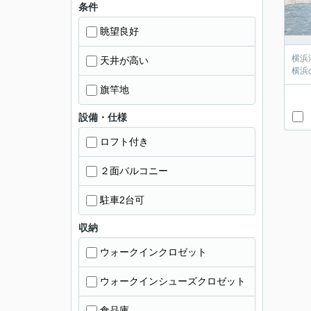
条件
眺望良好
横浜
天井が高い
横浜
旗竿地
設備・仕様
ロフト付き
２面バルコニー
駐車2台可
収納
ウォークインクロゼット
ウォークインシューズクロゼット
食品庫