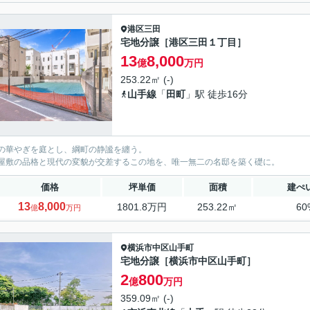
港区
三田
宅地分譲［港区三田１丁目］
13
8,000
億
万円
253.22㎡ (-)
山手線
「
田町
」駅 徒歩16分
の華やぎを庭とし、綱町の静謐を纏う。
屋敷の品格と現代の変貌が交差するこの地を、唯一無二の名邸を築く礎に。
価格
坪単価
面積
建ぺ
13
8,000
1801.8万円
253.22㎡
60
億
万円
横浜市中区
山手町
宅地分譲［横浜市中区山手町］
2
800
億
万円
359.09㎡ (-)