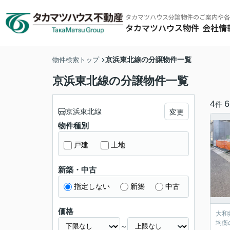
タカマツハウス分譲物件のご案内や各
タカマツハウス物件
会社情
京浜東北線の分譲物件一覧
物件検索トップ
タカマツハウス物件
その他の仲介物件はこちら
京浜東北線の分譲物件一覧
4
6
件
京浜東北線
変更
物件種別
戸建
土地
タカマツハウス物件
東京南西エリア
ミラクラス
東京北東エ
新築・中古
指定しない
新築
中古
価格
大和
均衡
～