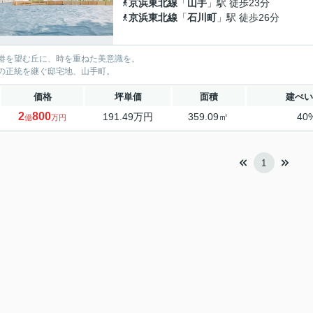
京浜東北線
「
山手
」駅 徒歩23分
京浜東北線
「
石川町
」駅 徒歩26分
港を望む丘に、時を重ねた美意識を。
の正統を継ぐ邸宅地、山手町。
価格
坪単価
面積
建ぺい
2
800
191.49万円
359.09㎡
40
億
万円
1