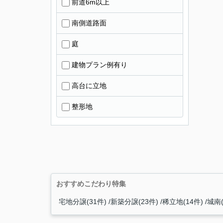
前道6m以上
南側道路面
庭
建物プラン例有り
高台に立地
整形地
おすすめこだわり特集
宅地分譲(31件)
新築分譲(23件)
稀立地(14件)
城南(