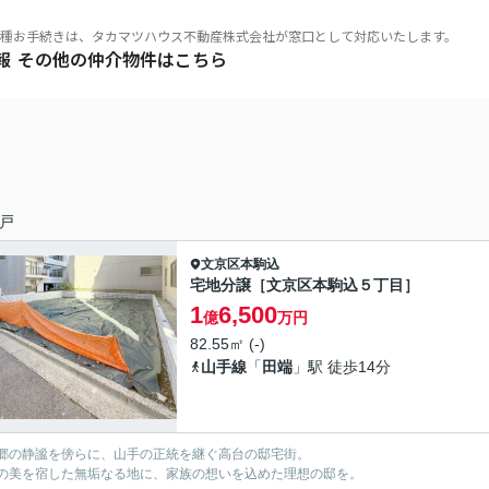
種お手続きは、タカマツハウス不動産株式会社が窓口として対応いたします。
報
その他の仲介物件はこちら
戸
文京区
本駒込
宅地分譲［文京区本駒込５丁目］
1
6,500
億
万円
とは
リア
稀立地
82.55㎡ (-)
山手線
「
田端
」駅 徒歩14分
郷の静謐を傍らに、山手の正統を継ぐ高台の邸宅街。
の美を宿した無垢なる地に、家族の想いを込めた理想の邸を。