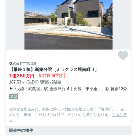
武蔵野市境南町
【最終１棟】新築分譲［ミラクラス境南町Ⅱ］
1
280
億
万円
8月7日 値下げ
107.53㎡ (3LDK) /新築 /2階建
中央線「武蔵境」駅 徒歩15分
中央線「東小金井」駅 徒歩12分
新築
穏やかな街並みに、家族に嬉しい利便が心地よく整う『境南町』。 光・
広がり・動線。こだわりの設計で、のびやかな暮らしを叶え...
もっと見
る
販売中の物件