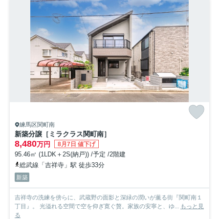
練馬区関町南
新築分譲［ミラクラス関町南］
8,480
万円
8月7日 値下げ
95.46㎡ (1LDK＋2S(納戸)) /予定 /2階建
総武線「吉祥寺」駅 徒歩33分
新築
吉祥寺の洗練を傍らに、武蔵野の面影と深緑の潤いが薫る街『関町南１
丁目』。 光溢れる空間で空を仰ぎ寛ぐ贅。家族の安寧と、ゆ...
もっと見
る