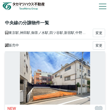
9
件
10
戸
タカマツハウス物件
中央線の分譲物件一覧
東京駅,神田駅,御茶ノ水駅,四ツ谷駅,新宿駅,中野駅,高円寺駅,阿佐ケ谷駅,荻窪駅,西荻窪駅,吉祥寺駅,三鷹駅,武蔵境駅,東小金井駅,武蔵小金井駅,国分寺駅,西国分寺駅,国立駅,立川駅,日野駅,豊田駅,八王子駅,西八王子駅,高尾駅,相模湖駅,藤野駅,上野原駅,四方津駅,梁川駅,鳥沢駅,猿橋駅,大月駅,初狩駅,笹子駅,甲斐大和駅,勝沼ぶどう郷駅,塩山駅,東山梨駅,山梨市駅,春日居町駅,石和温泉駅,酒折駅,甲府駅,竜王駅,塩崎駅,韮崎駅,新府駅,穴山駅,日野春駅,長坂駅,小淵沢駅,信濃境駅,富士見駅,すずらんの里駅,青柳駅,茅野駅,上諏訪駅,下諏訪駅,岡谷駅,みどり湖駅,川岸駅,辰野駅,信濃川島駅,小野駅,塩尻駅,洗馬駅,日出塩駅,贄川駅,木曽平沢駅,奈良井駅,藪原駅,宮ノ越駅,原野駅,木曽福島駅,上松駅,倉本駅,須原駅,大桑駅,野尻駅,十二兼駅,南木曽駅,田立駅,坂下駅,落合川駅,中津川駅,美乃坂本駅,恵那駅,武並駅,釜戸駅,瑞浪駅,土岐市駅,多治見駅,古虎渓駅,定光寺駅,高蔵寺駅,神領駅,春日井駅,勝川駅,新守山駅,大曽根駅,千種駅,鶴舞駅,金山駅,名古屋駅
変更
会社情報
販売中
変更
その他の仲介物件はこちら
タカマツハウス分譲物件のご案内や各種お手続き
は、タカマツハウス不動産株式会社が窓口として
対応いたします。
NEW