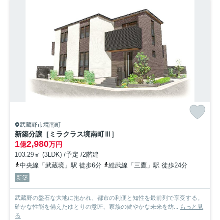
武蔵野市境南町
新築分譲［ミラクラス境南町Ⅲ］
1
2,980
億
万円
103.29㎡ (3LDK) /予定 /2階建
中央線「武蔵境」駅 徒歩6分
総武線「三鷹」駅 徒歩24分
新築
武蔵野の盤石な大地に抱かれ、都市の利便と知性を最前列で享受する。
確かな性能を備えたゆとりの意匠。家族の健やかな未来を紡...
もっと見
る