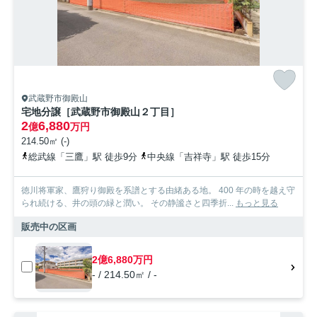
武蔵野市御殿山
宅地分譲［武蔵野市御殿山２丁目］
2
6,880
億
万円
214.50㎡ (-)
総武線「三鷹」駅 徒歩9分
中央線「吉祥寺」駅 徒歩15分
徳川将軍家、鷹狩り御殿を系譜とする由緒ある地。 400 年の時を越え守
られ続ける、井の頭の緑と潤い。 その静謐さと四季折...
もっと見る
販売中の区画
2億6,880万円
- / 214.50㎡ / -