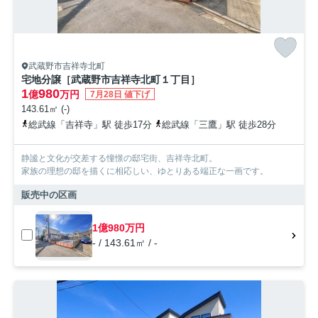
武蔵野市吉祥寺北町
宅地分譲［武蔵野市吉祥寺北町１丁目］
1
980
億
万円
7月28日 値下げ
143.61㎡ (-)
総武線「吉祥寺」駅 徒歩17分
総武線「三鷹」駅 徒歩28分
静謐と文化が交差する憧憬の邸宅街、吉祥寺北町。
家族の理想の邸を描くに相応しい、ゆとりある端正な一画です。
販売中の区画
1億980万円
- / 143.61㎡ / -