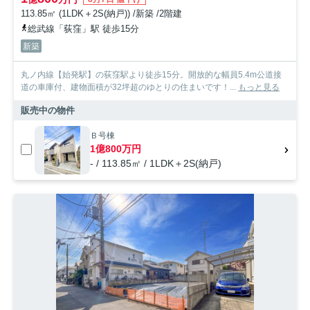
113.85㎡ (1LDK＋2S(納戸)) /新築 /2階建
総武線「荻窪」駅 徒歩15分
新築
丸ノ内線【始発駅】の荻窪駅より徒歩15分。開放的な幅員5.4m公道接
道の車庫付、建物面積が32坪超のゆとりの住まいです！...
もっと見る
販売中の物件
Ｂ号棟
1億800万円
- / 113.85㎡ / 1LDK＋2S(納戸)