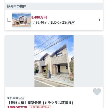
販売中の物件
8,480万円
- / 95.46㎡ / 1LDK＋2S(納戸)
杉並区荻窪
【最終１棟】新築分譲［ミラクラス荻窪Ⅲ］
1
800
億
万円
8月7日 値下げ