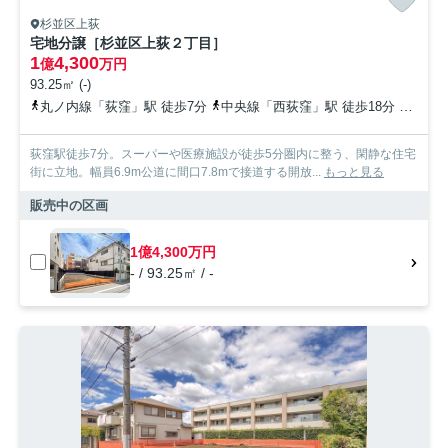
杉並区上荻
宅地分譲［杉並区上荻２丁目］
1
4,300
億
万円
93.25㎡ (-)
お問い合わせ
丸ノ内線「荻窪」駅 徒歩7分
中央線「西荻窪」駅 徒歩18分
総武線
荻窪駅徒歩7分。スーパーや医療施設が徒歩5分圏内に整う、閑静な住宅
街に立地。幅員6.9m公道に間口7.8mで接道する開放...
もっと見る
販売中の区画
1億4,300万円
- / 93.25㎡ / -