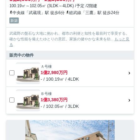
100.19㎡～102.05㎡ (3LDK～4LDK) /予定 /2階建
中央線「武蔵境」駅 徒歩6分
総武線「三鷹」駅 徒歩24分
新築
武蔵野の盤石な大地に抱かれ、都市の利便と知性を最前列で享受する。
確かな性能を備えたゆとりの意匠。家族の健やかな未来を紡...
もっと見
る
販売中の物件
Ａ号棟
1億2,980万円
- / 100.19㎡ / 4LDK
Ｂ号棟
1億3,380万円
- / 102.05㎡ / 3LDK