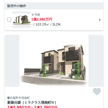
販売中の物件
Ｂ号棟
1億2,980万円
- / 103.29㎡ / 3LDK
武蔵野市境南町
新築分譲［ミラクラス境南町Ⅳ］
1
2,980
1
3,380
億
万円～
億
万円